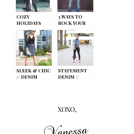
COZY
3 WAYS TO
HOLIDAYS
ROCK YOUR
DENIM JACKET
SLEEK & CHIC
STATEMENT
// DENIM
DENIM //
SKIRT
STUDDED
JEANS
XOXO,