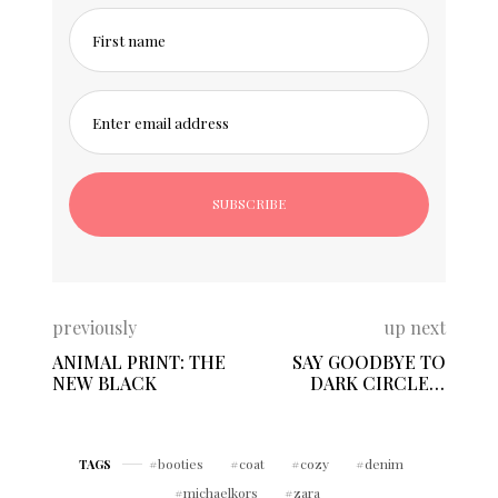
First name
Enter email address
previously
up next
ANIMAL PRINT: THE
SAY GOODBYE TO
NEW BLACK
DARK CIRCLES/
CONCEALER
booties
coat
cozy
denim
TAGS
michaelkors
zara