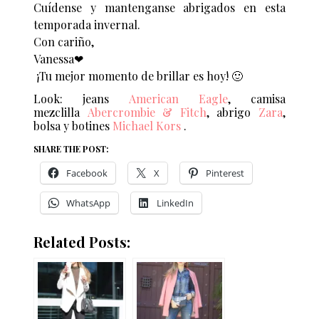
Cuídense y mantenganse abrigados en esta
temporada invernal.
Con cariño,
Vanessa❤︎
¡Tu mejor momento de brillar es hoy! 🙂
Look: jeans
American Eagle
, camisa
mezclilla
Abercrombie & Fitch
, abrigo
Zara
,
bolsa y botines
Michael Kors
.
SHARE THE POST:
Facebook
X
Pinterest
WhatsApp
LinkedIn
Related Posts: