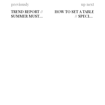
previously
up next
TREND REPORT //
HOW TO SET A TABLE
SUMMER MUST
// SPECIAL
HAVES
OCCASION