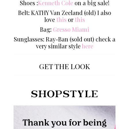
Shoes :
Kenneth Cole
on a big sale!
Belt: KATHY Van Zeeland (old) I also
love
this
or
this
Bag:
Gresso Miami
Sunglasses: Ray-Ban (sold out) check a
very similar style
here
GET THE LOOK