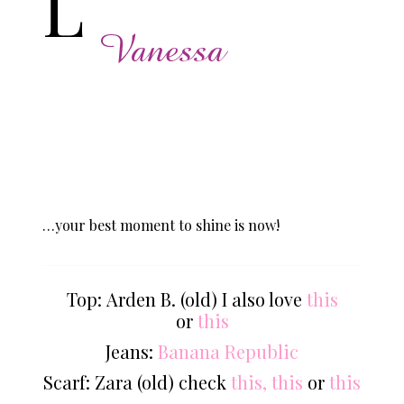
L
…your best moment to shine is now!
Top: Arden B. (old) I also love
this
or
this
Jeans:
Banana Republic
Scarf: Zara (old) check
this,
this
or
this